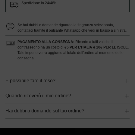
Spedizione in 24/48h
Se hai dubbi o domande riguardo la fragranza selezionata,
contattaci tramite il pulsante Whatsapp che vedi in basso a sinistra.
PAGAMENTO ALLA CONSEGNA:
Ricordo a tutti voi che il
contrassegno ha un costo di
€5 PER L'ITALIA e 10€ PER LE ISOLE.
Tale importo verrà aggiunto al totale dell'ordine al momento delle
consegna.
Aggiungere
un
È possibile fare il reso?
prodotto
al
Quando riceverò il mio ordine?
carrello...
Hai dubbi o domande sul tuo ordine?