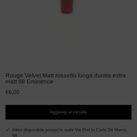
Rouge Velvet Matt rossetto lunga durata extra
matt 08 Eminence
Prezzo
€6,00
di
listino
Aggiungi al carrello
Ritiro disponibile presso la sede Via Prol.to Carlo De Marco,
98