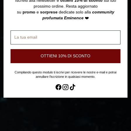
Iscriviti alla newsletter e
ottieni 10% di sconto
sul tuo
prossimo ordine. Resta aggiornato
su
promo
e
sorprese
dedicate solo alla
community
profumata Eminence
❤️
La
tua
email
OTTIENI 10% DI SCONTO
Compilando questo modulo ti iscrivi per ricevere le nostre e-mail e potrai
annullare l'iscrizione in qualsiasi momento.