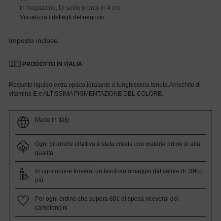
In magazzino, Di solito pronto in 4 ore
Visualizza i dettagli del negozio
Imposte incluse.
🇮🇹 PRODOTTO IN ITALIA
Rossetto liquido extra opaco,idratante e lunghissima tenuta.Arricchito di
vitamina E e ALTISSIMA PIGMENTAZIONE DEL COLORE.
Made in Italy
Ogni piramide olfattiva è stata creata con materie prime di alta
qualità.
In ogni ordine troverai un favoloso omaggio dal valore di 10€ o
più.
Per ogni ordine che supera 80€ di spesa riceverai dei
campioncini